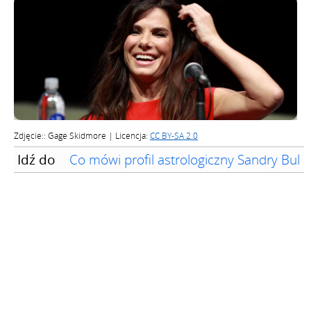
Zdjęcie:: Gage Skidmore | Licencja:
CC BY-SA 2.0
Idź do
Co mówi profil astrologiczny Sandry Bullo