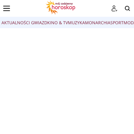
AKTUALNOŚCI GWIAZD
KINO & TV
MUZYKA
MONARCHIA
SPORT
MOD