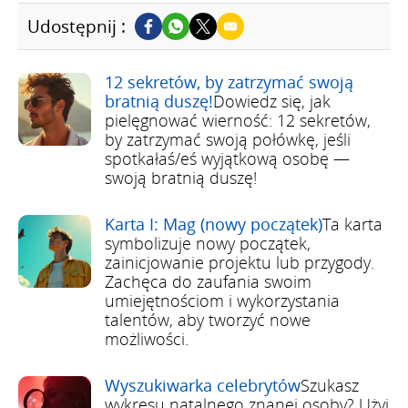
Udostępnij :
12 sekretów, by zatrzymać swoją
bratnią duszę!
Dowiedz się, jak
pielęgnować wierność: 12 sekretów,
by zatrzymać swoją połówkę, jeśli
spotkałaś/eś wyjątkową osobę —
swoją bratnią duszę!
Karta I: Mag (nowy początek)
Ta karta
symbolizuje nowy początek,
zainicjowanie projektu lub przygody.
Zachęca do zaufania swoim
umiejętnościom i wykorzystania
talentów, aby tworzyć nowe
możliwości.
Wyszukiwarka celebrytów
Szukasz
wykresu natalnego znanej osoby? Użyj