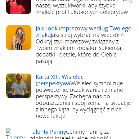
naszej wyszukiwarki, aby szybko
znaleźć profil ulubionych celebrytów.
Jaki look imprezowy według Twojego
znaku
Jaki strój wybrać na wieczór?
Odkryj styl imprezowy związany z
Twoim znakiem zodiaku: sukienka,
dodatki i detale, które do Ciebie
pasują.
Karta XII : Wisielec
(perspektywa)
Wisielec symbolizuje
poświęcenie, oczekiwanie i zmianę
perspektywy. Zachęca nas do
odpuszczenia i spojrzenia na sytuacje
z innego kąta, by wyciągnąć z nich
nowe lekcje.
Talenty Panny
Cenimy Pannę za
zdolności intelektualne, pilność i