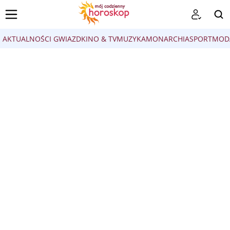
AKTUALNOŚCI GWIAZD
KINO & TV
MUZYKA
MONARCHIA
SPORT
MOD