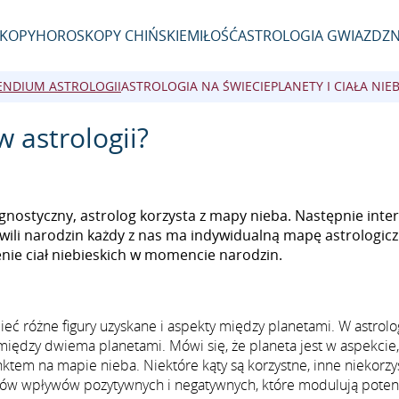
KOPY
HOROSKOPY CHIŃSKIE
MIŁOŚĆ
ASTROLOGIA GWIAZD
ZN
NDIUM ASTROLOGII
ASTROLOGIA NA ŚWIECIE
PLANETY I CIAŁA NIEB
 astrologii?
nostyczny, astrolog korzysta z mapy nieba. Następnie inte
hwili narodzin każdy z nas ma indywidualną mapę astrologic
enie ciał niebieskich w momencie narodzin.
ć różne figury uzyskane i aspekty między planetami. W astrolog
między dwiema planetami. Mówi się, że planeta jest w aspekcie
nktem na mapie nieba. Niektóre kąty są korzystne, inne niekorzy
ów wpływów pozytywnych i negatywnych, które modulują poten