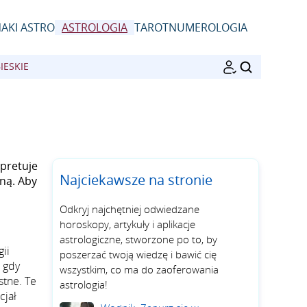
AKI ASTRO
ASTROLOGIA
TAROT
NUMEROLOGIA
IESKIE
SZUKAJ
rpretuje
Najciekawsze na stronie
zną. Aby
Odkryj najchętniej odwiedzane
horoskopy, artykuły i aplikacje
astrologiczne, stworzone po to, by
ii
poszerzać twoją wiedzę i bawić cię
, gdy
wszystkim, co ma do zaoferowania
stne. Te
astrologia!
cjał