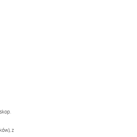
oskop.
ków), z