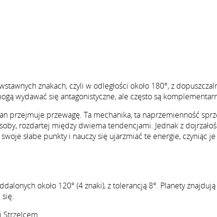
wstawnych znakach, czyli w odległości około 180°, z dopuszczal
ogą wydawać się antagonistyczne, ale często są komplementar
emian przejmuje przewagę. Ta mechanika, ta naprzemienność spr
by, rozdartej między dwiema tendencjami. Jednak z dojrzałośc
swoje słabe punkty i nauczy się ujarzmiać te energie, czyniąc je
dalonych około 120° (4 znaki), z tolerancją 8°. Planety znajdują
 się.
i Strzelcem