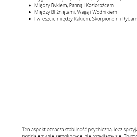
Między Bykiem, Panną i Koziorożcem
Między Bliźniętami, Wagą i Wodnikiem
I wreszcie między Rakiem, Skorpionem i Rybam
Ten aspekt oznacza stabilność psychiczną, lecz sprzyj
poddajemy się samokrytyce, nie rozwijamy się. Trygon 