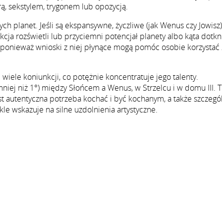
ą, sekstylem, trygonem lub opozycją.
ch planet. Jeśli są ekspansywne, życzliwe (jak Wenus czy Jowisz)
nkcja rozświetli lub przyciemni potencjał planety albo kąta dotk
ponieważ wnioski z niej płynące mogą pomóc osobie korzystać z
iele koniunkcji, co potężnie koncentratuje jego talenty.
mniej niż 1°) między Słońcem a Wenus, w Strzelcu i w domu III. 
t autentyczna potrzeba kochać i być kochanym, a także szczegó
le wskazuje na silne uzdolnienia artystyczne.