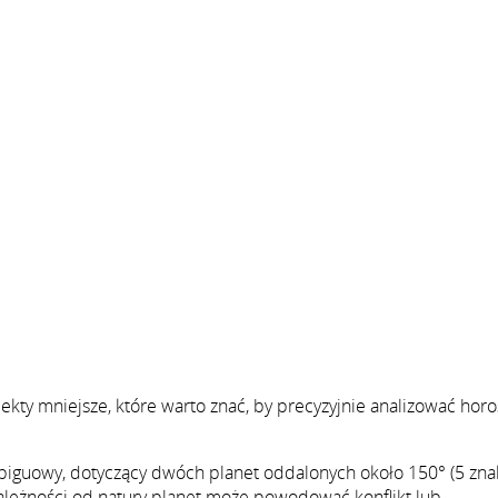
ekty mniejsze, które warto znać, by precyzyjnie analizować hor
biguowy, dotyczący dwóch planet oddalonych około 150° (5 zna
zależności od natury planet może powodować konflikt lub