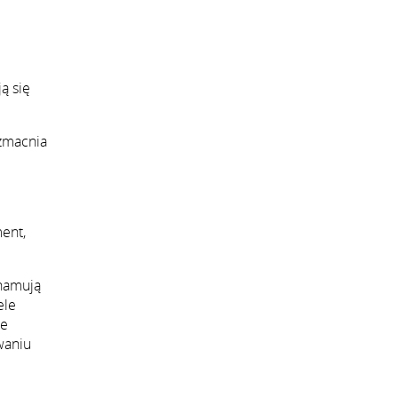
ą się
wzmacnia
ment,
 hamują
ele
je
waniu