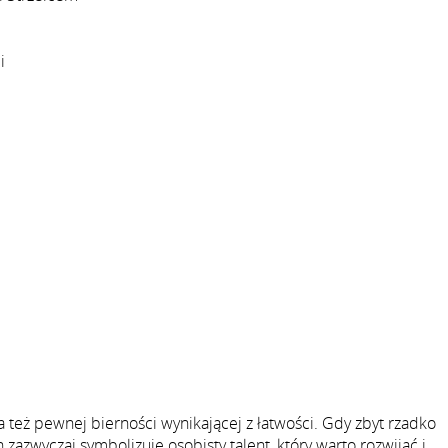
i
a też pewnej bierności wynikającej z łatwości. Gdy zbyt rzadko
zazwyczaj symbolizuje osobisty talent, który warto rozwijać i