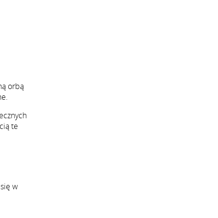
ną orbą
ne.
zecznych
ią te
 się w