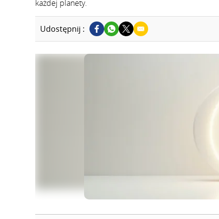
każdej planety.
Udostępnij :