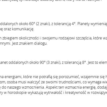
ddalonych około 60° (2 znaki), z tolerancją 4°. Planety wymieniaj
nę oraz komunikację.
 zbiegiem okoliczności i swojemu rodzajowi szczęścia, które 
 innymi. Jest znakiem dialogu.
net oddalonych około 90° (3 znaki), z tolerancją 8°. Jest to ele
a energiami, które nie potrafią się porozumieć, wzajemnie się
ciom, osoba musi walczyć ze swoimi trudnościami, co wymaga wi
a się do naszego wzmocnienia. Aspekt ten wzmacnia energię, doda
ry w horoskopie wykazują wytrwałość i kreatywność w rozwiązy