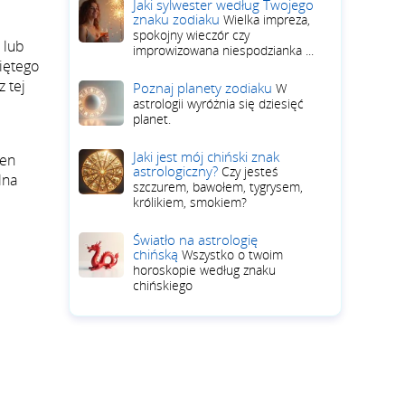
Jaki sylwester według Twojego
znaku zodiaku
Wielka impreza,
spokojny wieczór czy
 lub
improwizowana niespodzianka ...
niętego
 tej
Poznaj planety zodiaku
W
astrologii wyróżnia się dziesięć
planet.
Jaki jest mój chiński znak
Ten
astrologiczny?
Czy jesteś
lna
szczurem, bawołem, tygrysem,
królikiem, smokiem?
Światło na astrologię
chińską
Wszystko o twoim
horoskopie według znaku
chińskiego