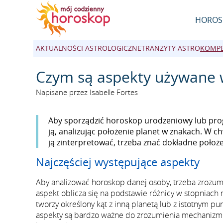
HOROS
AKTUALNOŚCI ASTROLOGICZNE
TRANZYTY ASTRO
KOMPE
Czym są aspekty używane w
Napisane przez Isabelle Fortes
Aby sporządzić horoskop urodzeniowy lub prog
ją, analizując położenie planet w znakach. W c
ją zinterpretować, trzeba znać dokładne położ
Najczęściej występujące aspekty
Aby analizować horoskop danej osoby, trzeba zrozumie
aspekt oblicza się na podstawie różnicy w stopniach 
tworzy określony kąt z inną planetą lub z istotnym pu
aspekty są bardzo ważne do zrozumienia mechanizm