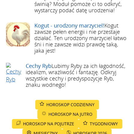
świnią? Moduł pomoże ci to odkryć,
wystarczy podać datę urodzenia!
Kogut - urodzony marzyciel!
Kogut
zawsze pełen energii i nie przestaje
działać. Ten urodzony marzyciel łatwo
śni i nie zawsze widzi prawdę taką,
jaka jest!
Cechy Ryb
Lubimy Ryby za ich łagodność,
idealizm, wrażliwość i fantazję. Odkryj
wszystkie cechy i predyspozycje Ryb,
znaku wodnego!
HOROSKOP CODZIENNY
HOROSKOP NA JUTRO
HOROSKOP NA POJUTRZE
TYGODNIOWY
MIESIĘCZNY
HOROSKOP 2026