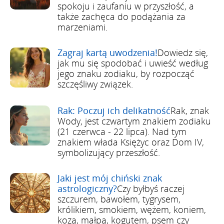
spokoju i zaufaniu w przyszłość, a
także zachęca do podążania za
marzeniami.
Zagraj kartą uwodzenia!
Dowiedz się,
jak mu się spodobać i uwieść według
jego znaku zodiaku, by rozpocząć
szczęśliwy związek.
Rak: Poczuj ich delikatność
Rak, znak
Wody, jest czwartym znakiem zodiaku
(21 czerwca - 22 lipca). Nad tym
znakiem włada Księżyc oraz Dom IV,
symbolizujący przeszłość.
Jaki jest mój chiński znak
astrologiczny?
Czy byłbyś raczej
szczurem, bawołem, tygrysem,
królikiem, smokiem, wężem, koniem,
kozą, małpą, kogutem, psem czy