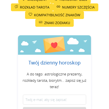
ROZKŁAD TAROTA
NUMERY SZCZĘŚCIA
KOMPATYBILNOŚĆ ZNAKÓW
ZNAKI ZODIAKU
Twój dzienny horoskop
A do tego: astrologiczne prezenty,
rozkłady tarota, biorytm... zapisz się już
teraz!