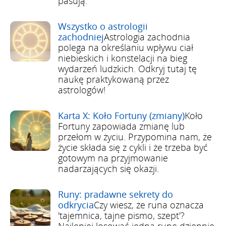
pasują.
Wszystko o astrologii
zachodniej
Astrologia zachodnia
polega na określaniu wpływu ciał
niebieskich i konstelacji na bieg
wydarzeń ludzkich. Odkryj tutaj tę
naukę praktykowaną przez
astrologów!
Karta X: Koło Fortuny (zmiany)
Koło
Fortuny zapowiada zmianę lub
przełom w życiu. Przypomina nam, że
życie składa się z cykli i że trzeba być
gotowym na przyjmowanie
nadarzających się okazji.
Runy: pradawne sekrety do
odkrycia
Czy wiesz, że runa oznacza
'tajemnica, tajne pismo, szept'?
Najlepiej losować jedną runę dziennie