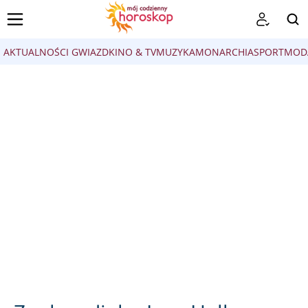
AKTUALNOŚCI GWIAZD
KINO & TV
MUZYKA
MONARCHIA
SPORT
MOD
SZUKAJ