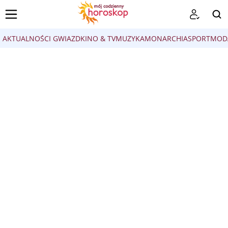
AKTUALNOŚCI GWIAZD
KINO & TV
MUZYKA
MONARCHIA
SPORT
MOD