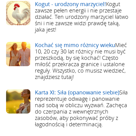
Kogut - urodzony marzyciel!
Kogut
zawsze pełen energii i nie przestaje
działać. Ten urodzony marzyciel łatwo
śni i nie zawsze widzi prawdę taką,
jaka jest!
Kochać się mimo różnicy wieku
Mieć
10, 20 czy 30 lat różnicy nie musi być
przeszkodą, by się kochać! Często
miłość przekracza granice i ustalone
reguły. Wszystko, co musisz wiedzieć,
znajdziesz tutaj!
Karta XI: Siła (opanowanie siebie)
Siła
reprezentuje odwagę i panowanie
nad sobą w obliczu wyzwań. Zachęca
do czerpania z wewnętrznych
zasobów, aby pokonywać próby z
łagodnością i determinacją.