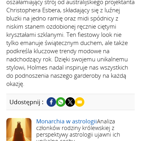
oszałamiający strój od australijskiego projektanta
Christophera Esbera, składający się z luźnej
bluzki na jedno ramię oraz midi spódnicy z
niskim stanem ozdobionej ręcznie ciętymi
kryształami szklanymi. Ten fiestowy look nie
tylko emanuje świątecznym duchem, ale także
podkreśla kluczowe trendy modowe na
nadchodzący rok. Dzięki swojemu unikalnemu
stylowi, Holmes nadal inspiruje nas wszystkich
do podnoszenia naszego garderoby na każdą
okazję.
Udostępnij :
Monarchia w astrologii
Analiza
członków rodziny królewskiej z
perspektywy astrologii ujawni ich
unikalne cechy.