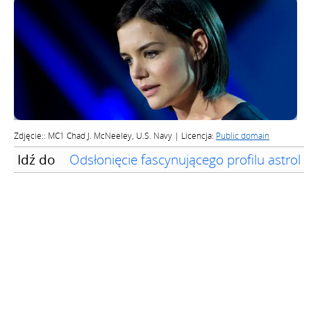
Zdjęcie:: MC1 Chad J. McNeeley, U.S. Navy | Licencja:
Public domain
Idź do
Odsłonięcie fascynującego profilu astrol