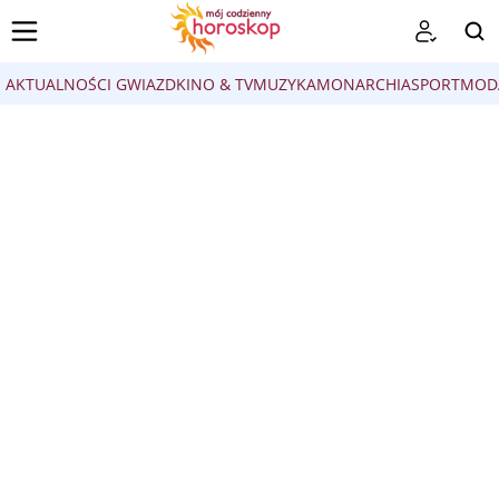
AKTUALNOŚCI GWIAZD
KINO & TV
MUZYKA
MONARCHIA
SPORT
MOD