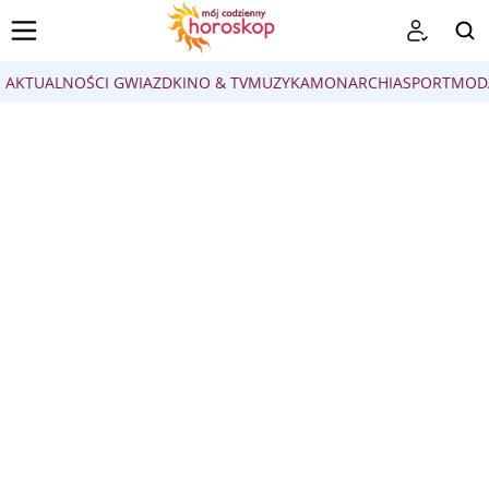
AKTUALNOŚCI GWIAZD
KINO & TV
MUZYKA
MONARCHIA
SPORT
MOD