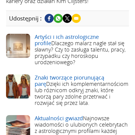
kariery oraz działań Kim Clijsters!
Udostępnij :
Artyści i ich astrologiczne
profile
Dlaczego malarz nagle stał się
sławny? Czy to zasługa talentu, pracy,
przypadku czy horoskopu
urodzeniowego?
Znaki tworzące piorunującą
parę
Dzięki ich komplementarnościom
lub różnicom odkryj znaki, które
tworzą pary zdolne przetrwać i
rozwijać się przez lata.
Aktualności gwiazd
Najnowsze
wiadomości o ulubionych celebrytach
z astrologicznymi profilami każdej