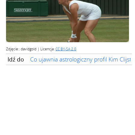
Zdjęcie:: davidgold | Licencja:
CC BY-SA 2.0
Idź do
Co ujawnia astrologiczny profil Kim Clijste