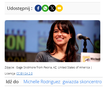
Udostępnij :
Zdjęcie:: Gage Skidmore from Peoria, AZ, United States of America |
Licencja:
CC BY-SA 2.0
Idź do
Michelle Rodriguez: gwiazda skoncentrow