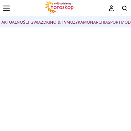
AKTUALNOŚCI GWIAZD
KINO & TV
MUZYKA
MONARCHIA
SPORT
MOD