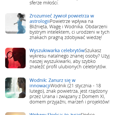
sferze miłości.
Zrozumieć żywioł powietrza w
astrologii
Powietrze wpływa na
Bliźnięta, Wagę i Wodnika. Obdarzeni
bystrym intelektem, ci urodzeni w tych
znakach pragną zdobywać wiedzę!
Wyszukiwarka celebrytów
Szukasz
wykresu natalnego znanej osoby? Użyj
naszej wyszukiwarki, aby szybko
znaleźć profil ulubionych celebrytów.
Wodnik: Zanurz się w
innowacji
Wodnik (21 stycznia - 18
lutego), znak powietrza, jest rządzony
przez Urana i związany z Domem XI,
domem przyjaźni, marzeń i projektów!
Wpływy Słońca: to życie
Słońce