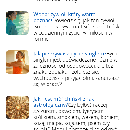
Woda: żywioł, który warto
poznać!
Dowiedz się, jak ten żywioł —
woda — wpływa na twój znak chiński
w codziennym życiu, w miłości i w
formie
Jak przeżywasz bycie singlem?
Bycie
singlem jest doświadczane różnie w
zależności od osobowości, ale też
znaku zodiaku. Izolujesz się,
wychodzisz z przyjaciółmi, zanurzasz
się w pracy?
Jaki jest mój chiński znak
astrologiczny?
Czy byłbyś raczej
szczurem, bawołem, tygrysem,
królikiem, smokiem, wężem, koniem,
kozą, małpą, kogutem, psem czy
świnią? Moduł pomoże ci to odkryć,