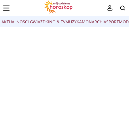
AKTUALNOŚCI GWIAZD
KINO & TV
MUZYKA
MONARCHIA
SPORT
MOD