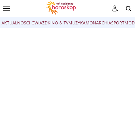
AKTUALNOŚCI GWIAZD
KINO & TV
MUZYKA
MONARCHIA
SPORT
MOD