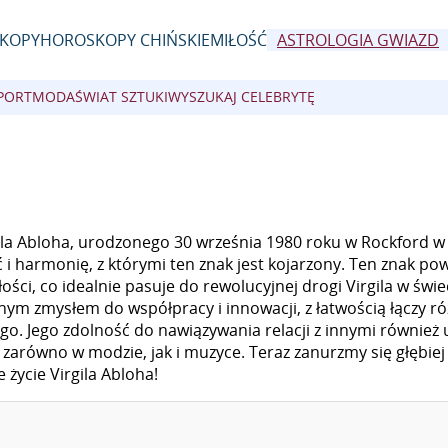
KOPY
HOROSKOPY CHIŃSKIE
MIŁOŚĆ
ASTROLOGIA GWIAZD
PORT
MODA
ŚWIAT SZTUKI
WYSZUKAJ CELEBRYTĘ
i
la Abloha, urodzonego 30 września 1980 roku w Rockford w 
ć i harmonię, z którymi ten znak jest kojarzony. Ten znak po
ości, co idealnie pasuje do rewolucyjnej drogi Virgila w świe
nym zmysłem do współpracy i innowacji, z łatwością łączy r
o. Jego zdolność do nawiązywania relacji z innymi również 
 zarówno w modzie, jak i muzyce. Teraz zanurzmy się głębiej
 życie Virgila Abloha!