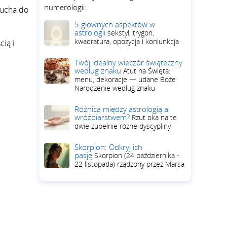
numerologii:
ducha do
5 głównych aspektów w
astrologii
sekstyl, trygon,
kwadratura, opozycja i koniunkcja
cią i
Twój idealny wieczór świąteczny
według znaku
Atut na Święta:
menu, dekoracje — udane Boże
Narodzenie według znaku
Różnica między astrologią a
wróżbiarstwem?
Rzut oka na te
dwie zupełnie różne dyscypliny
Skorpion: Odkryj ich
pasję
Skorpion (24 października -
22 listopada) rządzony przez Marsa