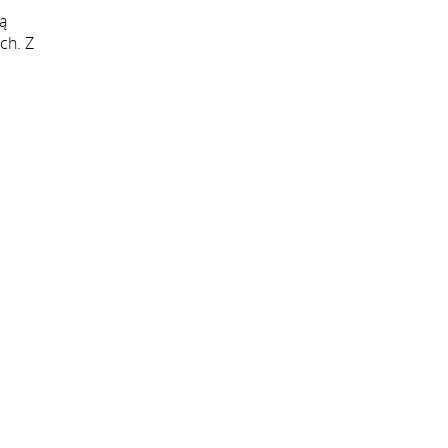
ą
ch. Z