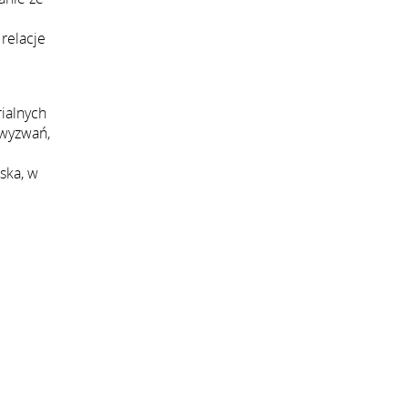
relacje
ialnych
 wyzwań,
ska, w