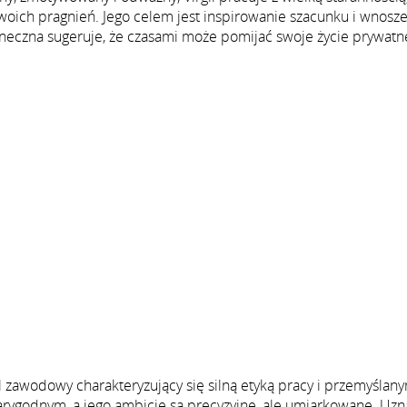
swoich pragnień. Jego celem jest inspirowanie szacunku i wnosz
neczna sugeruje, że czasami może pomijać swoje życie prywatn
 zawodowy charakteryzujący się silną etyką pracy i przemyślan
ygodnym, a jego ambicje są precyzyjne, ale umiarkowane. Uzn