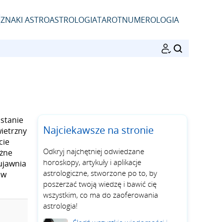
ZNAKI ASTRO
ASTROLOGIA
TAROT
NUMEROLOGIA
SZUKAJ
stanie
Najciekawsze na stronie
wietrzny
cie
Odkryj najchętniej odwiedzane
óżne
horoskopy, artykuły i aplikacje
ujawnia
astrologiczne, stworzone po to, by
 w
poszerzać twoją wiedzę i bawić cię
wszystkim, co ma do zaoferowania
astrologia!