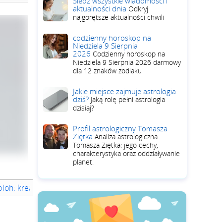
Śledź wszystkie wiadomości i
aktualności dnia
Odkryj
najgorętsze aktualności chwili
codzienny horoskop na
Niedziela 9 Sierpnia
2026
Codzienny horoskop na
Niedziela 9 Sierpnia 2026 darmowy
dla 12 znaków zodiaku
Jakie miejsce zajmuje astrologia
dziś?
Jaką rolę pełni astrologia
dzisiaj?
Profil astrologiczny Tomasza
Ziętka
Analiza astrologiczna
Tomasza Ziętka: jego cechy,
charakterystyka oraz oddziaływanie
planet.
Abloh: kreatywna siła w modzie i designie
Virgil Abloh: podróż m