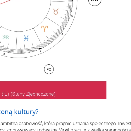
ikoną kultury?
i ambitną osobowość, która pragnie uznania społecznego. Inwes
y, zmotywowany i odważny, Virgil pracuje z wielką starannością