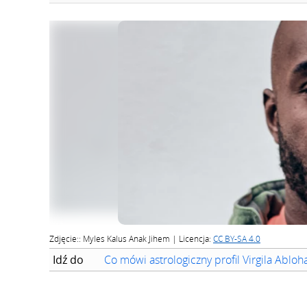
Zdjęcie:: Myles Kalus Anak Jihem | Licencja:
CC BY-SA 4.0
Idź do
Co mówi astrologiczny profil Virgila Abloh