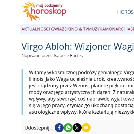
HOROS
AKTUALNOŚCI GWIAZD
KINO & TV
MUZYKA
MONARCHIA
S
Virgo Abloh: Wizjoner Wag
Napisane przez Isabelle Fortes
Witamy w kosmicznej podróży genialnego Virgi
Illinois! Jako Waga ucieleśnia urok, kreatywnoś
jest rządzony przez Wenus, planetę piękna i mił
mody oraz jego artystycznych dążeń. Z natural
wpływy, aby stworzyć coś naprawdę wyjątkoweg
się w jego pracy, czyniąc go ukochaną postacią
astrologiczne wpływy, które kształtują niezwykłe
Udostępnij :