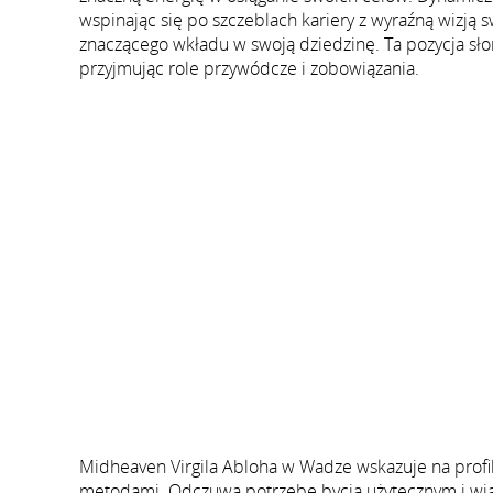
wspinając się po szczeblach kariery z wyraźną wizją 
znaczącego wkładu w swoją dziedzinę. Ta pozycja sło
przyjmując role przywódcze i zobowiązania.
Midheaven Virgila Abloha w Wadze wskazuje na profil
metodami. Odczuwa potrzebę bycia użytecznym i wiar