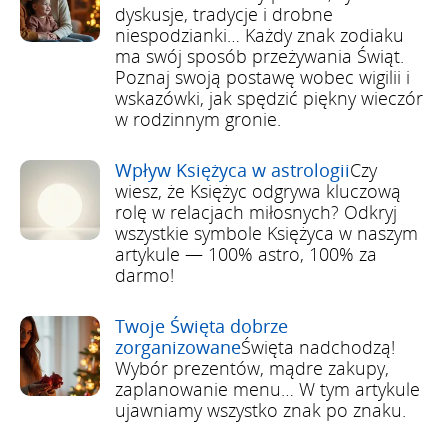
dyskusje, tradycje i drobne
niespodzianki… Każdy znak zodiaku
ma swój sposób przeżywania Świąt.
Poznaj swoją postawę wobec wigilii i
wskazówki, jak spędzić piękny wieczór
w rodzinnym gronie.
Wpływ Księżyca w astrologii
Czy
wiesz, że Księżyc odgrywa kluczową
rolę w relacjach miłosnych? Odkryj
wszystkie symbole Księżyca w naszym
artykule — 100% astro, 100% za
darmo!
Twoje Święta dobrze
zorganizowane
Święta nadchodzą!
Wybór prezentów, mądre zakupy,
zaplanowanie menu… W tym artykule
ujawniamy wszystko znak po znaku.