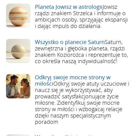
Planeta Jowisz w astrologii
Jowisz
rządzi znakiem Strzelca i informuje o
ambicjach osoby, sprzyjając ekspansji
i dając impuls do działania.
Wszystko o planecie Saturn
Saturn,
zewnętrzna i głęboka planeta, rządzi
znakiem Koziorożca i reprezentuje to,
co określa naszą indywidualność!
Odkryj swoje mocne strony w
miłości
Odkryj swoje atuty uczuciowe i
naucz się je wykorzystywać, aby
prowadzić satysfakcjonujące życie
miłosne. Zidentyfikuj swoje mocne
strony w miłości i wzbogacaj relacje
dzięki naszym specjalistycznym
poradom