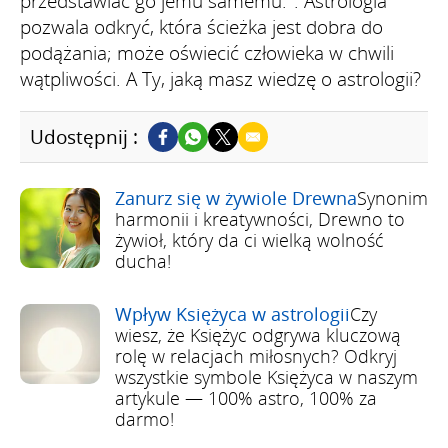
przedstawiać go jemu samemu.". Astrologia
pozwala odkryć, która ścieżka jest dobra do
podążania; może oświecić człowieka w chwili
wątpliwości. A Ty, jaką masz wiedzę o astrologii?
Udostępnij :
Zanurz się w żywiole Drewna
Synonim
harmonii i kreatywności, Drewno to
żywioł, który da ci wielką wolność
ducha!
Wpływ Księżyca w astrologii
Czy
wiesz, że Księżyc odgrywa kluczową
rolę w relacjach miłosnych? Odkryj
wszystkie symbole Księżyca w naszym
artykule — 100% astro, 100% za
darmo!