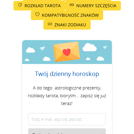
ROZKŁAD TAROTA
NUMERY SZCZĘŚCIA
KOMPATYBILNOŚĆ ZNAKÓW
ZNAKI ZODIAKU
Twój dzienny horoskop
A do tego: astrologiczne prezenty,
rozkłady tarota, biorytm... zapisz się już
teraz!