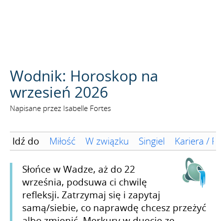
SZUKAJ
Wodnik: Horoskop na
wrzesień 2026
Napisane przez Isabelle Fortes
Idź do
Miłość
W związku
Singiel
Kariera / F
Słońce w Wadze, aż do 22
września, podsuwa ci chwilę
refleksji. Zatrzymaj się i zapytaj
samą/siebie, co naprawdę chcesz przeżyć
albo zmienić. Merkury w duecie ze