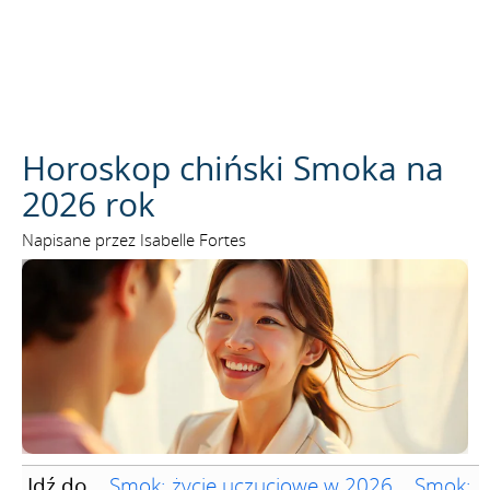
SZUKAJ
Horoskop chiński Smoka na
2026 rok
Napisane przez Isabelle Fortes
Idź do
Smok: życie uczuciowe w 2026
Smok: r