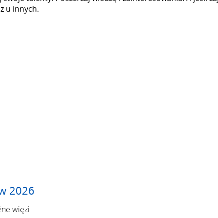
z u innych.
 w 2026
żne więzi