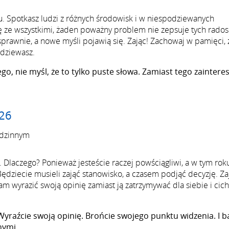
u. Spotkasz ludzi z różnych środowisk i w niespodziewanych
ię ze wszystkimi, żaden poważny problem nie zepsuje tych rado
awnie, a nowe myśli pojawią się. Zając! Zachowaj w pamięci, 
odziewasz.
ego, nie myśl, że to tylko puste słowa. Zamiast tego zainteres
026
odzinnym
. Dlaczego? Ponieważ jesteście raczej powściągliwi, a w tym rok
ędziecie musieli zająć stanowisko, a czasem podjąć decyzję. Za
am wyrazić swoją opinię zamiast ją zatrzymywać dla siebie i cic
 Wyraźcie swoją opinię. Brońcie swojego punktu widzenia. I b
nymi.