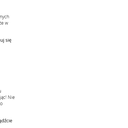
snych
że w
uj się
u
jąc! Nie
ho
ądźcie