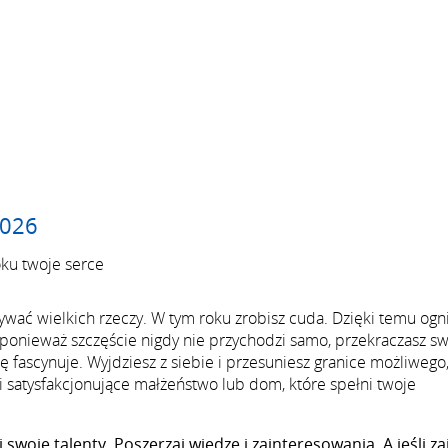
2026
oku twoje serce
onywać wielkich rzeczy. W tym roku zrobisz cuda. Dzięki temu o
A ponieważ szczęście nigdy nie przychodzi samo, przekraczasz s
ię fascynuje. Wyjdziesz z siebie i przesuniesz granice możliwego
 i satysfakcjonujące małżeństwo lub dom, które spełni twoje
 swoje talenty. Poszerzaj wiedzę i zainteresowania. A jeśli za