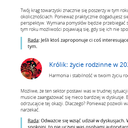
Twój krąg towarzyski znacznie się poszerzy w tym rok
okolicznościach. Ponieważ praktycznie dogadujesz s
perspektyw. Wymiana pomysłów będzie przebiegać spr
tym roku możliwości pojawiają się, gdy się ich nie sp
Rada
: Jeśli ktoś zaproponuje ci coś interesując
tym.
Królik: życie rodzinne w 2
Harmonia i stabilność w twoim życiu r
Możliwe, że ten sektor postawi was w trudnej sytuacji
musicie zaangażować się nieco bardziej w dyskusje. B
odrzucajcie tej okazji. Dlaczego? Ponieważ pozwoli w
narzekać.
Rada
: Odważcie się wziąć udział w dyskusjach.
spokojni, to nie uczyni was osobami autorytar