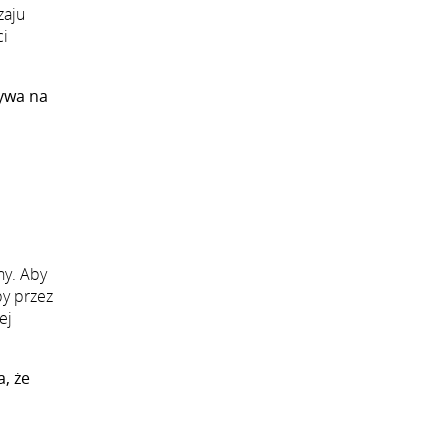
zaju
ci
ływa na
ny. Aby
by przez
ej
a, że