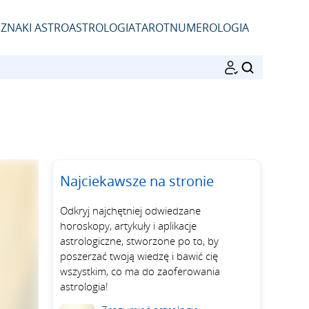
D
ZNAKI ASTRO
ASTROLOGIA
TAROT
NUMEROLOGIA
SZUKAJ
Najciekawsze na stronie
Odkryj najchętniej odwiedzane
horoskopy, artykuły i aplikacje
astrologiczne, stworzone po to, by
poszerzać twoją wiedzę i bawić cię
wszystkim, co ma do zaoferowania
astrologia!