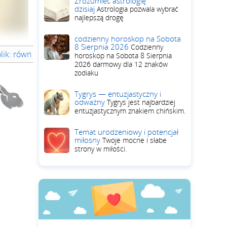
Zrozumieć astrologię
dzisiaj
Astrologia pozwala wybrać
najlepszą drogę
codzienny horoskop na Sobota
8 Sierpnia 2026
Codzienny
ólik: równowaga i samopoczucie w 2026
Królik: ścieżka duch
horoskop na Sobota 8 Sierpnia
2026 darmowy dla 12 znaków
zodiaku
Tygrys — entuzjastyczny i
odważny
Tygrys jest najbardziej
entuzjastycznym znakiem chińskim.
Temat urodzeniowy i potencjał
miłosny
Twoje mocne i słabe
strony w miłości.