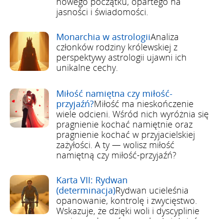
nowego początku, opartego na
jasności i świadomości.
Monarchia w astrologii
Analiza
członków rodziny królewskiej z
perspektywy astrologii ujawni ich
unikalne cechy.
Miłość namiętna czy miłość-
przyjaźń?
Miłość ma nieskończenie
wiele odcieni. Wśród nich wyróżnia się
pragnienie kochać namiętnie oraz
pragnienie kochać w przyjacielskiej
zażyłości. A ty — wolisz miłość
namiętną czy miłość-przyjaźń?
Karta VII: Rydwan
(determinacja)
Rydwan ucieleśnia
opanowanie, kontrolę i zwycięstwo.
Wskazuje, że dzięki woli i dyscyplinie