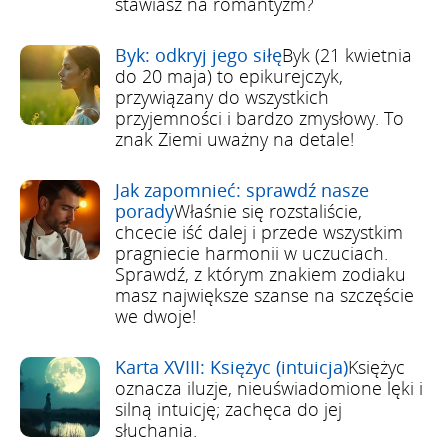
stawiasz na romantyzm?
Byk: odkryj jego siłę
Byk (21 kwietnia
do 20 maja) to epikurejczyk,
przywiązany do wszystkich
przyjemności i bardzo zmysłowy. To
znak Ziemi uważny na detale!
Jak zapomnieć: sprawdź nasze
porady
Właśnie się rozstaliście,
chcecie iść dalej i przede wszystkim
pragniecie harmonii w uczuciach.
Sprawdź, z którym znakiem zodiaku
masz największe szanse na szczęście
we dwoje!
Karta XVIII: Księżyc (intuicja)
Księżyc
oznacza iluzje, nieuświadomione lęki i
silną intuicję; zachęca do jej
słuchania.