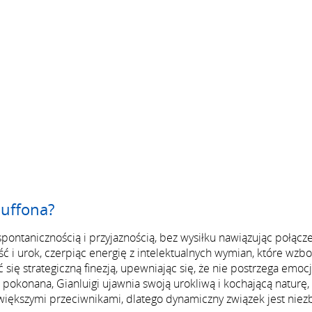
Buffona?
ontanicznością i przyjaznością, bez wysiłku nawiązując połącze
ość i urok, czerpiąc energię z intelektualnych wymian, które wzb
się strategiczną finezją, upewniając się, że nie postrzega emocj
 pokonana, Gianluigi ujawnia swoją urokliwą i kochającą naturę
jwiększymi przeciwnikami, dlatego dynamiczny związek jest nie