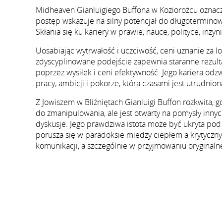
Midheaven Gianluigiego Buffona w Koziorożcu oznacza
postęp wskazuje na silny potencjał do długoterminow
Skłania się ku kariery w prawie, nauce, polityce, inżyn
Uosabiając wytrwałość i uczciwość, ceni uznanie za 
zdyscyplinowane podejście zapewnia staranne rezulta
poprzez wysiłek i ceni efektywność. Jego kariera odz
pracy, ambicji i pokorze, która czasami jest utrudnio
Z Jowiszem w Bliźniętach Gianluigi Buffon rozkwita, gdy
do zmanipulowania, ale jest otwarty na pomysły innyc
dyskusje. Jego prawdziwa istota może być ukryta pod
porusza się w paradoksie między ciepłem a krytyczny
komunikacji, a szczególnie w przyjmowaniu oryginalne