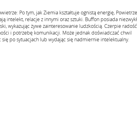
ietrze: Po tym, jak Ziemia kształtuje ognistą energię, Powietrz
ą intelekt, relacje z innymi oraz sztuki. Buffon posiada niezwyk
yski, wykazując żywe zainteresowanie ludzkością. Czerpie radość
tności i potrzebę komunikacji. Może jednak doświadczać chwil
c się po sytuacjach lub wydając się nadmiernie intelektualny.