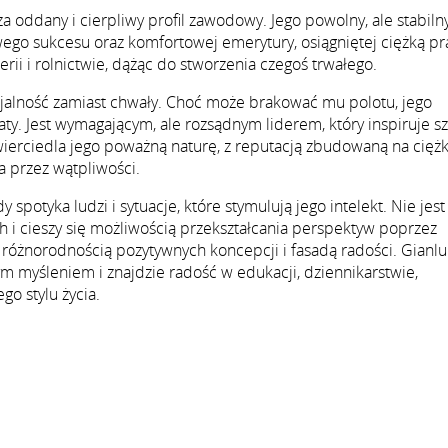
 oddany i cierpliwy profil zawodowy. Jego powolny, ale stabiln
ego sukcesu oraz komfortowej emerytury, osiągniętej ciężką pr
ierii i rolnictwie, dążąc do stworzenia czegoś trwałego.
lojalność zamiast chwały. Choć może brakować mu polotu, jego
ty. Jest wymagającym, ale rozsądnym liderem, który inspiruje s
wierciedla jego poważną naturę, z reputacją zbudowaną na ciężk
na przez wątpliwości.
 spotyka ludzi i sytuacje, które stymulują jego intelekt. Nie jest
h i cieszy się możliwością przekształcania perspektyw poprzez
 różnorodnością pozytywnych koncepcji i fasadą radości. Gianlu
m myśleniem i znajdzie radość w edukacji, dziennikarstwie,
go stylu życia.