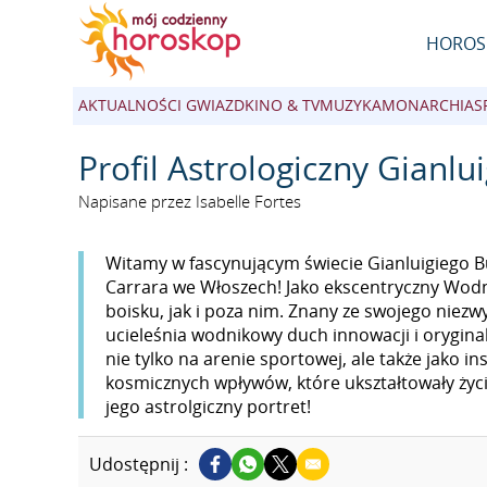
HOROS
AKTUALNOŚCI GWIAZD
KINO & TV
MUZYKA
MONARCHIA
S
Profil Astrologiczny Gianl
Napisane przez Isabelle Fortes
Witamy w fascynującym świecie Gianluigiego B
Carrara we Włoszech! Jako ekscentryczny Wodni
boisku, jak i poza nim. Znany ze swojego niez
ucieleśnia wodnikowy duch innowacji i orygin
nie tylko na arenie sportowej, ale także jako i
kosmicznych wpływów, które ukształtowały życie
jego astrolgiczny portret!
Udostępnij :