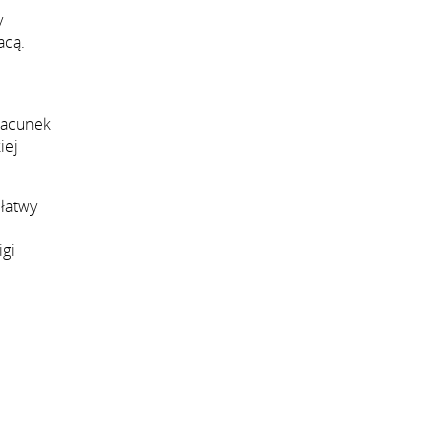
y
acą.
zacunek
iej
 łatwy
igi