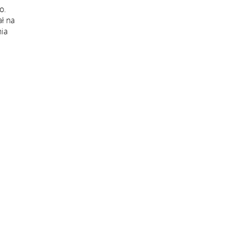
o.
ł na
nia