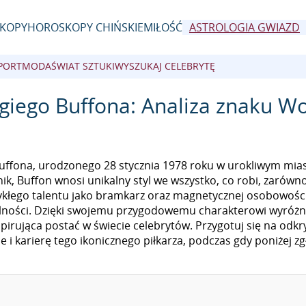
KOPY
HOROSKOPY CHIŃSKIE
MIŁOŚĆ
ASTROLOGIA GWIAZD
PORT
MODA
ŚWIAT SZTUKI
WYSZUKAJ CELEBRYTĘ
uigiego Buffona: Analiza znaku W
uffona, urodzonego 28 stycznia 1978 roku w urokliwym mia
k, Buffon wnosi unikalny styl we wszystko, co robi, zarówn
wykłego talentu jako bramkarz oraz magnetycznej osobowości
alności. Dzięki swojemu przygodowemu charakterowi wyróżni
nspirująca postać w świecie celebrytów. Przygotuj się na odk
 i karierę tego ikonicznego piłkarza, podczas gdy poniżej z