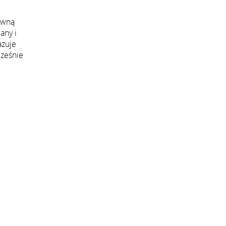
ywną
any i
azuje
cześnie