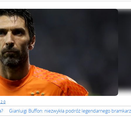
 2.0
a?
Gianluigi Buffon: niezwykła podróż legendarnego bramkar