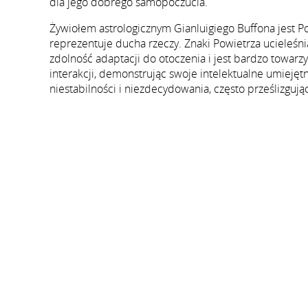
dla jego dobrego samopoczucia.
Żywiołem astrologicznym Gianluigiego Buffona jest Pow
reprezentuje ducha rzeczy. Znaki Powietrza ucieleśniaj
zdolność adaptacji do otoczenia i jest bardzo towarz
interakcji, demonstrując swoje intelektualne umieję
niestabilności i niezdecydowania, często prześlizgują