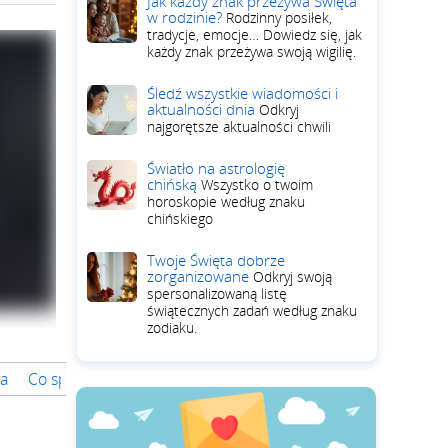
Jak każdy znak przeżywa Święta
w rodzinie?
Rodzinny posiłek,
tradycje, emocje… Dowiedz się, jak
każdy znak przeżywa swoją wigilię.
Śledź wszystkie wiadomości i
aktualności dnia
Odkryj
najgorętsze aktualności chwili
Światło na astrologię
chińską
Wszystko o twoim
horoskopie według znaku
chińskiego
Twoje Święta dobrze
zorganizowane
Odkryj swoją
spersonalizowaną listę
świątecznych zadań według znaku
zodiaku.
za
Co sprawia, że kariera Gianluigiego Buffona jest niezapomn