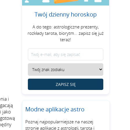
Twój dzienny horoskop
A do tego: astrologiczne prezenty,
rozkłady tarota, biorytm... zapisz się już
teraz!
ZAPISZ SIĘ
nia i
ogacają
Modne aplikacje astro
i jako
, gotową
Poznaj najpopularniejsze na naszej
zbędny
stronie aplikacje z astrologii, tarota i