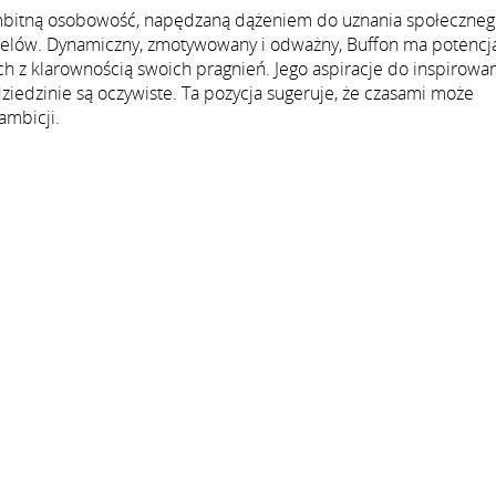
 ambitną osobowość, napędzaną dążeniem do uznania społeczneg
 celów. Dynamiczny, zmotywowany i odważny, Buffon ma potencja
ach z klarownością swoich pragnień. Jego aspiracje do inspirowa
iedzinie są oczywiste. Ta pozycja sugeruje, że czasami może
ambicji.