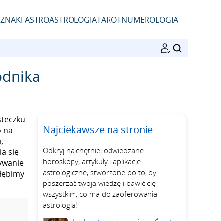
ZNAKI ASTRO
ASTROLOGIA
TAROT
NUMEROLOGIA
SZUKAJ
odnika
steczku
Najciekawsze na stronie
o na
,
Odkryj najchętniej odwiedzane
a się
horoskopy, artykuły i aplikacje
rywanie
astrologiczne, stworzone po to, by
głębimy
poszerzać twoją wiedzę i bawić cię
wszystkim, co ma do zaoferowania
astrologia!