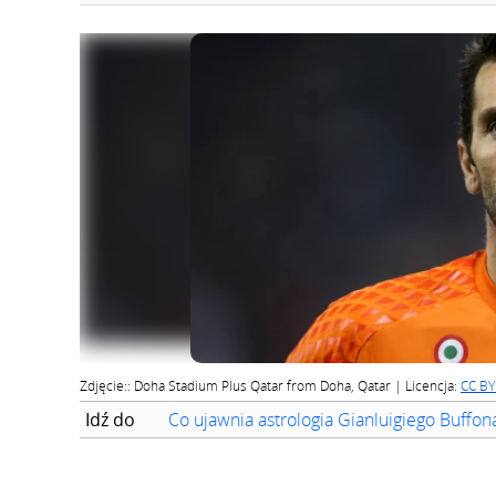
Zdjęcie:: Doha Stadium Plus Qatar from Doha, Qatar | Licencja:
CC BY
Idź do
Co ujawnia astrologia Gianluigiego Buffon