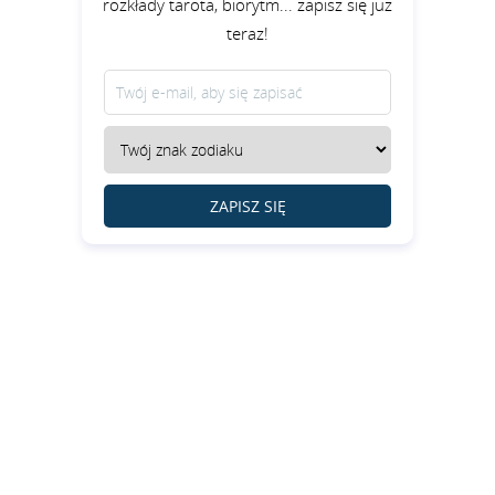
rozkłady tarota, biorytm... zapisz się już
teraz!
ZAPISZ SIĘ