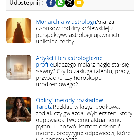
Udostępnij :
Monarchia w astrologii
Analiza
członków rodziny królewskiej z
perspektywy astrologii ujawni ich
unikalne cechy.
Artyści i ich astrologiczne
profile
Dlaczego malarz nagle stał się
sławny? Czy to zasługa talentu, pracy,
przypadku czy horoskopu
urodzeniowego?
Odkryj metody rozkładów
Tarota
Rozkład w krzyż, podkowa,
zodiak czy gwiazda. Wybierz ten, który
odpowiada Twojemu aktualnemu
pytaniu i pozwól kartom odsłonić
mocne, precyzyjne odpowiedzi, które
Cię poprowadzą!