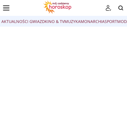
AKTUALNOŚCI GWIAZD
KINO & TV
MUZYKA
MONARCHIA
SPORT
MOD