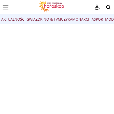
AKTUALNOŚCI GWIAZD
KINO & TV
MUZYKA
MONARCHIA
SPORT
MOD