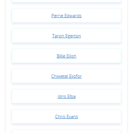
Perrie Edwards
Taron Egerton
Billie Eilish
Chiwetel Ejiofor
Idris Elba
Chris Evans