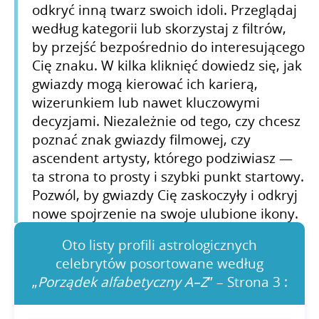
odkryć inną twarz swoich idoli. Przeglądaj
według kategorii lub skorzystaj z filtrów,
by przejść bezpośrednio do interesującego
Cię znaku. W kilka kliknięć dowiedz się, jak
gwiazdy mogą kierować ich karierą,
wizerunkiem lub nawet kluczowymi
decyzjami. Niezależnie od tego, czy chcesz
poznać znak gwiazdy filmowej, czy
ascendent artysty, którego podziwiasz —
ta strona to prosty i szybki punkt startowy.
Pozwól, by gwiazdy Cię zaskoczyły i odkryj
nowe spojrzenie na swoje ulubione ikony.
Oto listy profili astrologicznych
celebrytów posortowane według
„
Porządek alfabetyczny A–Z
” – Strona 3 :