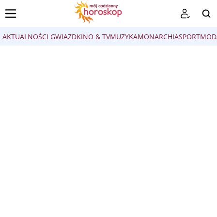
AKTUALNOŚCI GWIAZD
KINO & TV
MUZYKA
MONARCHIA
SPORT
MOD