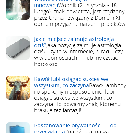
innowacji
Wodnik (21 stycznia - 18
lutego), znak powietrza, jest rządzony
przez Urana i związany z Domem XI,
domem przyjaźni, marzeń i projektów!
Jakie miejsce zajmuje astrologia
dziś?
Jaką pozycję zajmuje astrologia
dziś? Czy to w internecie, w radiu czy
w wiadomościach — lubimy czytać
horoskop.
Bawół lubi osiągać sukces we
wszystkim, co zaczyna
Bawół, ambitny
i o spokojnym usposobieniu, lubi
osiągać sukces we wszystkim, co
zaczyna. To poważny znak, któremu
brakuje też fantazji!
Poszanowanie prywatności — do
przeczytania
Znajdź tutaj naszą