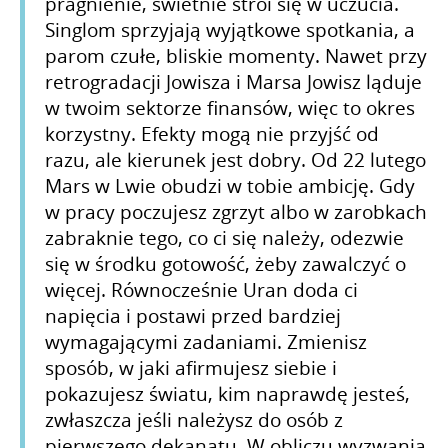
pragnienie, świetnie stroi się w uczucia.
Singlom sprzyjają wyjątkowe spotkania, a
parom czułe, bliskie momenty. Nawet przy
retrogradacji Jowisza i Marsa Jowisz ląduje
w twoim sektorze finansów, więc to okres
korzystny. Efekty mogą nie przyjść od
razu, ale kierunek jest dobry. Od 22 lutego
Mars w Lwie obudzi w tobie ambicję. Gdy
w pracy poczujesz zgrzyt albo w zarobkach
zabraknie tego, co ci się należy, odezwie
się w środku gotowość, żeby zawalczyć o
więcej. Równocześnie Uran doda ci
napięcia i postawi przed bardziej
wymagającymi zadaniami. Zmienisz
sposób, w jaki afirmujesz siebie i
pokazujesz światu, kim naprawdę jesteś,
zwłaszcza jeśli należysz do osób z
pierwszego dekanatu. W obliczu wyzwania