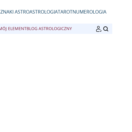
D
ZNAKI ASTRO
ASTROLOGIA
TAROT
NUMEROLOGIA
MÓJ ELEMENT
BLOG ASTROLOGICZNY
SZUKAJ