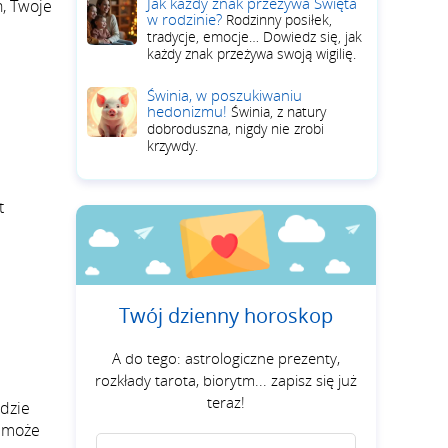
Jak każdy znak przeżywa Święta
h, Twoje
w rodzinie?
Rodzinny posiłek,
tradycje, emocje… Dowiedz się, jak
każdy znak przeżywa swoją wigilię.
Świnia, w poszukiwaniu
hedonizmu!
Świnia, z natury
dobroduszna, nigdy nie zrobi
krzywdy.
t
Twój dzienny horoskop
A do tego: astrologiczne prezenty,
rozkłady tarota, biorytm... zapisz się już
teraz!
ędzie
o może