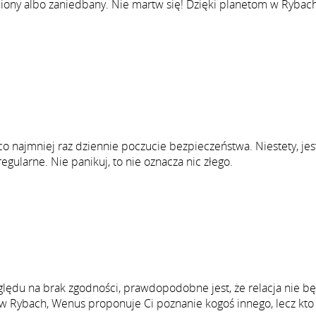
iony albo zaniedbany. Nie martw się! Dzięki planetom w Rybac
co najmniej raz dziennie poczucie bezpieczeństwa. Niestety, jes
ularne. Nie panikuj, to nie oznacza nic złego.
zględu na brak zgodności, prawdopodobne jest, że relacja nie b
 w Rybach, Wenus proponuje Ci poznanie kogoś innego, lecz kt