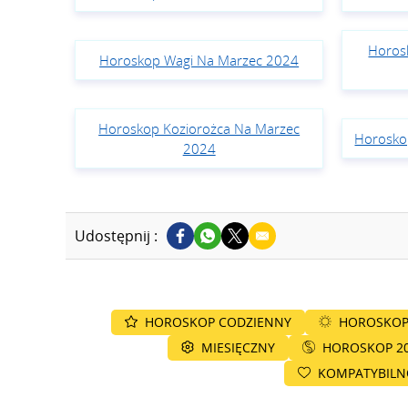
Horos
Horoskop Wagi Na Marzec 2024
Horoskop Koziorożca Na Marzec
Horosko
2024
Udostępnij :
HOROSKOP CODZIENNY
HOROSKOP
MIESIĘCZNY
HOROSKOP 2
KOMPATYBIL