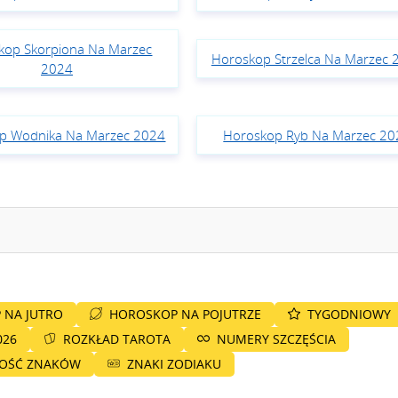
kop Skorpiona Na Marzec
Horoskop Strzelca Na Marzec 
2024
p Wodnika Na Marzec 2024
Horoskop Ryb Na Marzec 20
 NA JUTRO
HOROSKOP NA POJUTRZE
TYGODNIOWY
026
ROZKŁAD TAROTA
NUMERY SZCZĘŚCIA
NOŚĆ ZNAKÓW
ZNAKI ZODIAKU