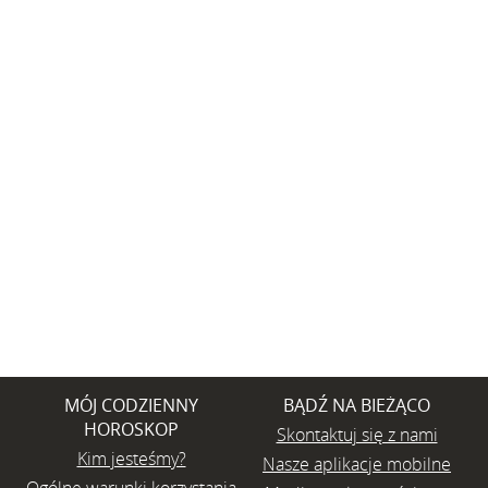
MÓJ CODZIENNY
BĄDŹ NA BIEŻĄCO
HOROSKOP
Skontaktuj się z nami
Kim jesteśmy?
Nasze aplikacje mobilne