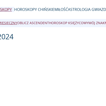
SKOPY
HOROSKOPY CHIŃSKIE
MIŁOŚĆ
ASTROLOGIA GWIAZ
MIESIĘCZNY
OBLICZ ASCENDENT
HOROSKOP KSIĘŻYCOWY
MÓJ ZNAK
2024