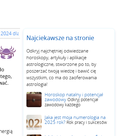
 2024 dla swojego znaku zodiaku
Najciekawsze na stronie
Odkryj najchętniej odwiedzane
horoskopy, artykuły i aplikacje
astrologiczne, stworzone po to, by
do
poszerzać twoją wiedzę i bawić cię
 tego,
wszystkim, co ma do zaoferowania
wać.
astrologia!
Horoskop natalny i potencjał
zawodowy
Odkryj potencjał
zawodowy każdego
Jaka jest moja numerologia na
2025 rok?
Rok pracy i sukcesów
nergią