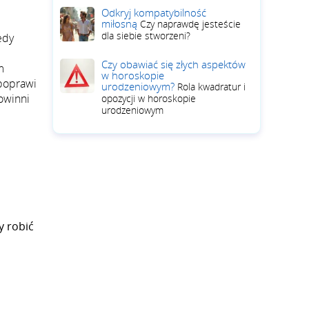
Odkryj kompatybilność
miłosną
Czy naprawdę jesteście
dla siebie stworzeni?
edy
Czy obawiać się złych aspektów
m
w horoskopie
 poprawi
urodzeniowym?
Rola kwadratur i
powinni
opozycji w horoskopie
urodzeniowym
y robić