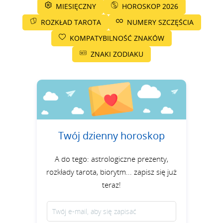
MIESIĘCZNY
HOROSKOP 2026
ROZKŁAD TAROTA
NUMERY SZCZĘŚCIA
KOMPATYBILNOŚĆ ZNAKÓW
ZNAKI ZODIAKU
Twój dzienny horoskop
A do tego: astrologiczne prezenty,
rozkłady tarota, biorytm... zapisz się już
teraz!