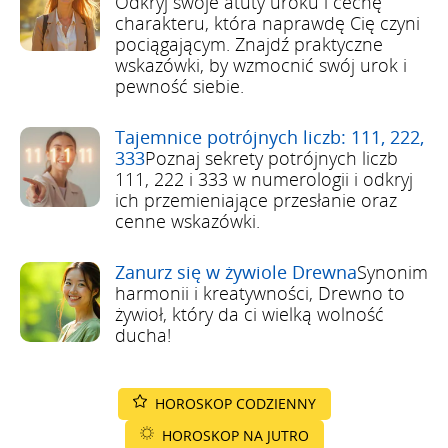
Odkryj swoje atuty uroku i cechę
charakteru, która naprawdę Cię czyni
pociągającym. Znajdź praktyczne
wskazówki, by wzmocnić swój urok i
pewność siebie.
Tajemnice potrójnych liczb: 111, 222,
333
Poznaj sekrety potrójnych liczb
111, 222 i 333 w numerologii i odkryj
ich przemieniające przesłanie oraz
cenne wskazówki.
Zanurz się w żywiole Drewna
Synonim
harmonii i kreatywności, Drewno to
żywioł, który da ci wielką wolność
ducha!
HOROSKOP CODZIENNY
HOROSKOP NA JUTRO