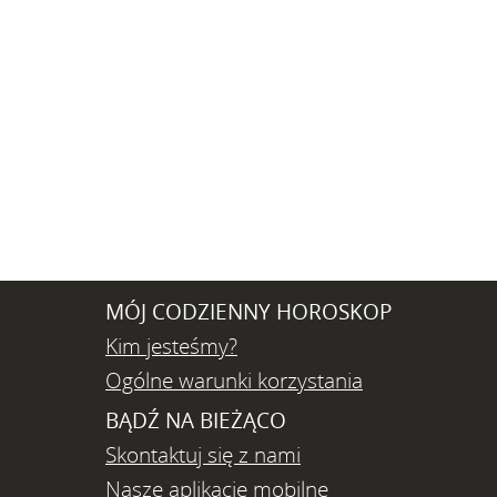
MÓJ CODZIENNY HOROSKOP
Kim jesteśmy?
Ogólne warunki korzystania
BĄDŹ NA BIEŻĄCO
Skontaktuj się z nami
Nasze aplikacje mobilne