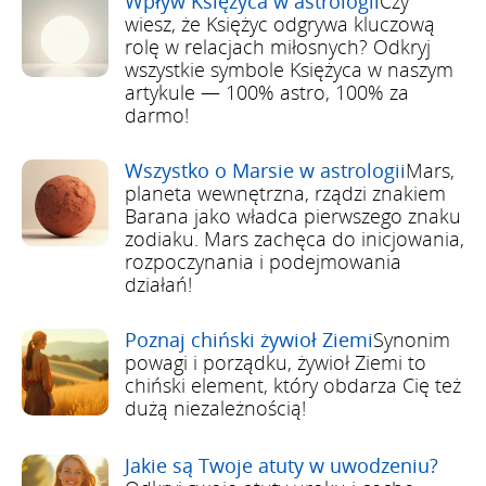
Wpływ Księżyca w astrologii
Czy
wiesz, że Księżyc odgrywa kluczową
rolę w relacjach miłosnych? Odkryj
wszystkie symbole Księżyca w naszym
artykule — 100% astro, 100% za
darmo!
Wszystko o Marsie w astrologii
Mars,
planeta wewnętrzna, rządzi znakiem
Barana jako władca pierwszego znaku
zodiaku. Mars zachęca do inicjowania,
rozpoczynania i podejmowania
działań!
Poznaj chiński żywioł Ziemi
Synonim
powagi i porządku, żywioł Ziemi to
chiński element, który obdarza Cię też
dużą niezależnością!
Jakie są Twoje atuty w uwodzeniu?