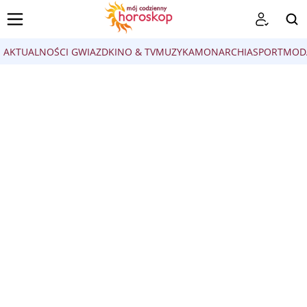
AKTUALNOŚCI GWIAZD
KINO & TV
MUZYKA
MONARCHIA
SPORT
MOD