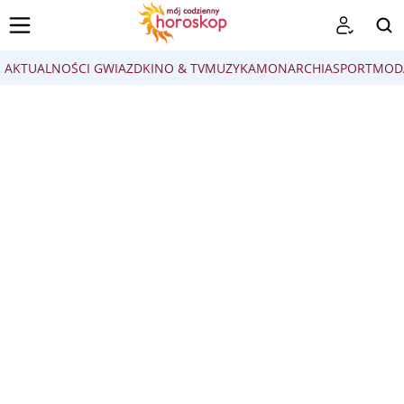
AKTUALNOŚCI GWIAZD
KINO & TV
MUZYKA
MONARCHIA
SPORT
MOD