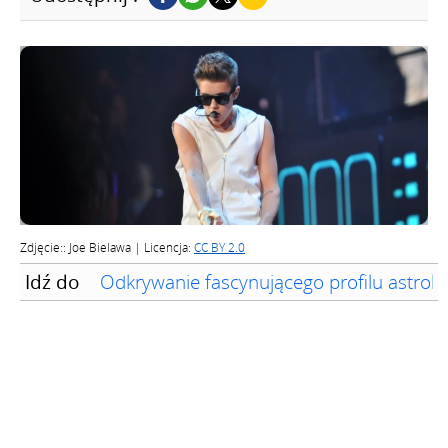
Zdjęcie:: Joe Bielawa | Licencja:
CC BY 2.0
Idź do
Odkrywanie fascynującego profilu astrolo