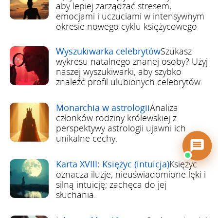
aby lepiej zarządzać stresem,
emocjami i uczuciami w intensywnym
okresie nowego cyklu księżycowego
Wyszukiwarka celebrytów
Szukasz
wykresu natalnego znanej osoby? Użyj
naszej wyszukiwarki, aby szybko
znaleźć profil ulubionych celebrytów.
Monarchia w astrologii
Analiza
członków rodziny królewskiej z
perspektywy astrologii ujawni ich
unikalne cechy.
Karta XVIII: Księżyc (intuicja)
Księżyc
oznacza iluzje, nieuświadomione lęki i
silną intuicję; zachęca do jej
słuchania.