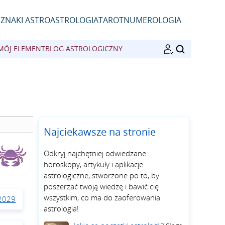
D
ZNAKI ASTRO
ASTROLOGIA
TAROT
NUMEROLOGIA
MÓJ ELEMENT
BLOG ASTROLOGICZNY
SZUKAJ
Najciekawsze na stronie
Odkryj najchętniej odwiedzane
horoskopy, artykuły i aplikacje
astrologiczne, stworzone po to, by
poszerzać twoją wiedzę i bawić cię
wszystkim, co ma do zaoferowania
 2029
astrologia!