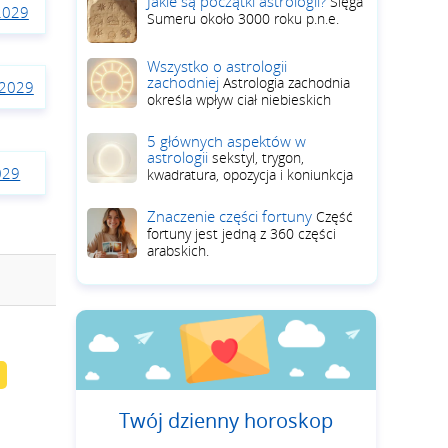
Jakie są początki astrologii?
Sięga
2029
Sumeru około 3000 roku p.n.e.
Wszystko o astrologii
zachodniej
Astrologia zachodnia
 2029
określa wpływ ciał niebieskich
5 głównych aspektów w
astrologii
sekstyl, trygon,
029
kwadratura, opozycja i koniunkcja
Znaczenie części fortuny
Część
fortuny jest jedną z 360 części
arabskich.
Twój dzienny horoskop