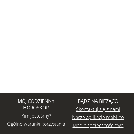
MÓJ CODZIENNY
BĄDŹ NA BIEŻĄCO
HOROSKOP
Skontaktuj się z nami
Kim jesteśmy?
Nasze aplikacje mobilne
Ogólne warunki korzystania
Media społecznościowe