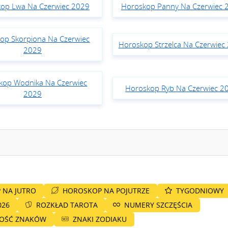
op Lwa Na Czerwiec 2029
Horoskop Panny Na Czerwiec 
op Skorpiona Na Czerwiec
Horoskop Strzelca Na Czerwiec
2029
kop Wodnika Na Czerwiec
Horoskop Ryb Na Czerwiec 2
2029
 NA JUTRO
HOROSKOP NA POJUTRZE
TYGODNIOWY
026
ROZKŁAD TAROTA
NUMERY SZCZĘŚCIA
NOŚĆ ZNAKÓW
ZNAKI ZODIAKU