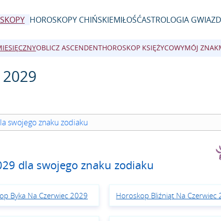
SKOPY
HOROSKOPY CHIŃSKIE
MIŁOŚĆ
ASTROLOGIA GWIAZ
MIESIĘCZNY
OBLICZ ASCENDENT
HOROSKOP KSIĘŻYCOWY
MÓJ ZNAK
 2029
la swojego znaku zodiaku
029 dla swojego znaku zodiaku
op Byka Na Czerwiec 2029
Horoskop Bliźniąt Na Czerwiec