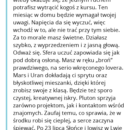
potrafisz wytrącić kogoś z kursu. Ten
miesiąc w domu będzie wymagał twojej
uwagi. Napięcia da się wyczuć, więc
wchodź w to, ale nie trać przy tym siebie.
Za to morale masz świetne. Działasz
szybko, z wyprzedzeniem i z jasną głową.
Odważ się. Sfera uczuć zapowiada się jak
pod dobrą osłoną. Masz w ręku „broń”
prawdziwego, na serio wkręconego lovera.
Mars i Uran dokładają ci sprytu oraz
błyskotliwej mieszanki, dzięki której
zrobisz swoje z klasą. Będzie też sporo
czystej, kreatywnej iskry. Pluton sprzyja
zarówno projektom, jak i kontaktom wśród
znajomych. Zaufaj temu, co sprawia, że w
środku robi się cieplej, a serce zaczyna
śpiewać. Po 23 lipca Słońce i Jowisz w Lwie