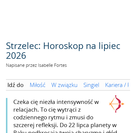
SZUKAJ
Strzelec: Horoskop na lipiec
2026
Napisane przez Isabelle Fortes
Idź do
Miłość
W związku
Singiel
Kariera / F
Czeka cię niezła intensywność w
relacjach. To cię wytrąci z
codziennego rytmu i zmusi do
szczerej refleksji. Do 22 lipca planety w
Raku podkręcają twoją charyzmę i głód