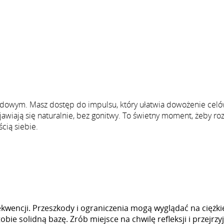
dowym. Masz dostęp do impulsu, który ułatwia dowożenie celó
jawiają się naturalnie, bez gonitwy. To świetny moment, żeby ro
cią siebie.
ekwencji. Przeszkody i ograniczenia mogą wyglądać na ciężkie
bie solidną bazę. Zrób miejsce na chwilę refleksji i przejrzy