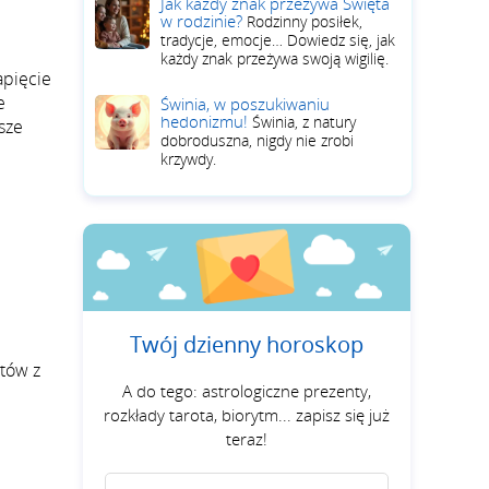
Jak każdy znak przeżywa Święta
w rodzinie?
Rodzinny posiłek,
tradycje, emocje… Dowiedz się, jak
każdy znak przeżywa swoją wigilię.
apięcie
e
Świnia, w poszukiwaniu
hedonizmu!
Świnia, z natury
sze
dobroduszna, nigdy nie zrobi
krzywdy.
Twój dzienny horoskop
któw z
A do tego: astrologiczne prezenty,
rozkłady tarota, biorytm... zapisz się już
teraz!