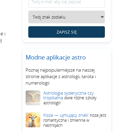
ZAPISZ SIĘ
e i
j
Modne aplikacje astro
Poznaj najpopularniejsze na naszej
stronie aplikacje z astrologii, tarota i
numerologii:
Astrologia syderyczna czy
tropikalna
dwie różne szkoły
astrologii!
Koza — ujmujący znak!
Koza jest
romantyczna i zmienna w
nastrojach