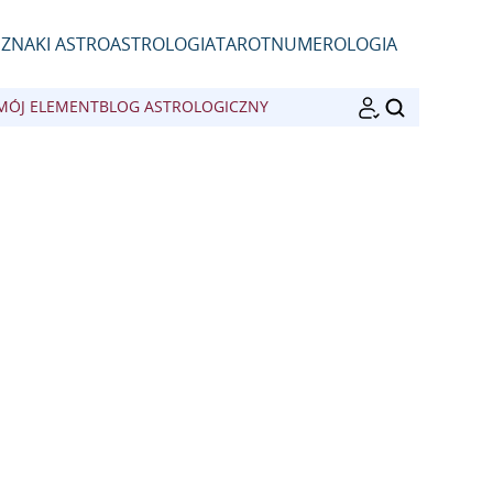
D
ZNAKI ASTRO
ASTROLOGIA
TAROT
NUMEROLOGIA
MÓJ ELEMENT
BLOG ASTROLOGICZNY
SZUKAJ