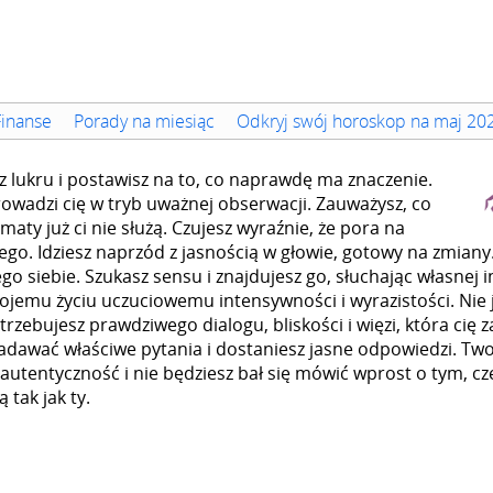
Finanse
Porady na miesiąc
Odkryj swój horoskop na maj 20
ez lukru i postawisz na to, co naprawdę ma znaczenie.
owadzi cię w tryb uważnej obserwacji. Zauważysz, co
ematy już ci nie służą. Czujesz wyraźnie, że pora na
brego. Idziesz naprzód z jasnością w głowie, gotowy na zmiany
 siebie. Szukasz sensu i znajdujesz go, słuchając własnej in
jemu życiu uczuciowemu intensywności i wyrazistości. Nie 
zebujesz prawdziwego dialogu, bliskości i więzi, która cię za
zadawać właściwe pytania i dostaniesz jasne odpowiedzi. Two
na autentyczność i nie będziesz bał się mówić wprost o tym, c
 tak jak ty.