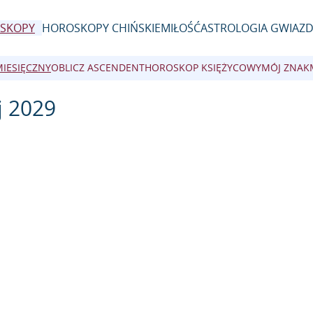
SKOPY
HOROSKOPY CHIŃSKIE
MIŁOŚĆ
ASTROLOGIA GWIAZ
MIESIĘCZNY
OBLICZ ASCENDENT
HOROSKOP KSIĘŻYCOWY
MÓJ ZNAK
j 2029