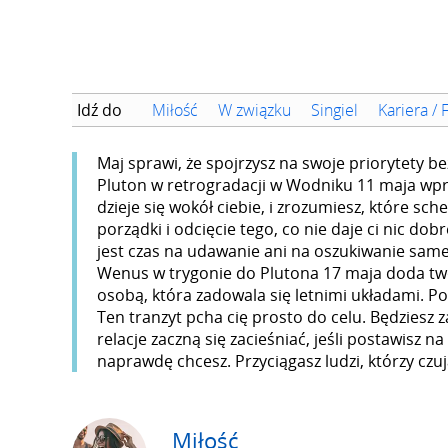
Idź do
Miłość
W związku
Singiel
Kariera / 
Maj sprawi, że spojrzysz na swoje priorytety b
Pluton w retrogradacji w Wodniku 11 maja wpr
dzieje się wokół ciebie, i zrozumiesz, które sch
porządki i odcięcie tego, co nie daje ci nic do
jest czas na udawanie ani na oszukiwanie samego
Wenus w trygonie do Plutona 17 maja doda two
osobą, która zadowala się letnimi układami. Potr
Ten tranzyt pcha cię prosto do celu. Będziesz 
relacje zaczną się zacieśniać, jeśli postawisz 
naprawdę chcesz. Przyciągasz ludzi, którzy czują
Miłość