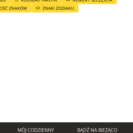
NOŚĆ ZNAKÓW
ZNAKI ZODIAKU
MÓJ CODZIENNY
BĄDŹ NA BIEŻĄCO