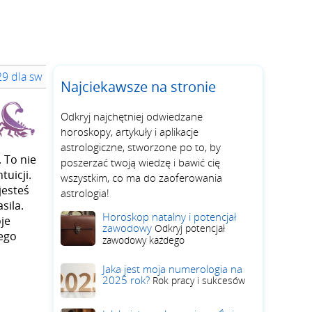
29 dla swojego znaku zodiaku
Najciekawsze na stronie
Odkryj najchętniej odwiedzane
horoskopy, artykuły i aplikacje
astrologiczne, stworzone po to, by
. To nie
poszerzać twoją wiedzę i bawić cię
tuicji.
wszystkim, co ma do zaoferowania
jesteś
astrologia!
sila.
Horoskop natalny i potencjał
je
zawodowy
Odkryj potencjał
zego
zawodowy każdego
Jaka jest moja numerologia na
2025 rok?
Rok pracy i sukcesów