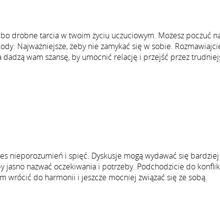
lbo drobne tarcia w twoim życiu uczuciowym. Możesz poczuć n
ody. Najważniejsze, żeby nie zamykać się w sobie. Rozmawiajci
a dadzą wam szansę, by umocnić relację i przejść przez trudniej
res nieporozumień i spięć. Dyskusje mogą wydawać się bardziej
y jasno nazwać oczekiwania i potrzeby. Podchodzicie do konfli
 wrócić do harmonii i jeszcze mocniej związać się ze sobą.