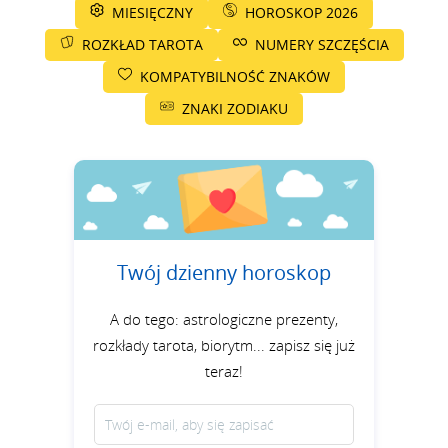
MIESIĘCZNY
HOROSKOP 2026
ROZKŁAD TAROTA
NUMERY SZCZĘŚCIA
KOMPATYBILNOŚĆ ZNAKÓW
ZNAKI ZODIAKU
Twój dzienny horoskop
A do tego: astrologiczne prezenty,
rozkłady tarota, biorytm... zapisz się już
teraz!