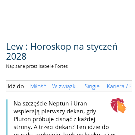
SZUKAJ
Lew : Horoskop na styczeń
2028
Napisane przez Isabelle Fortes
Idź do
Miłość
W związku
Singiel
Kariera / F
Na szczęście Neptun i Uran
wspierają pierwszy dekan, gdy
Pluton próbuje cisnąć z każdej
strony. A trzeci dekan? Ten idzie do
przodu spokojnie, krok po kroku, aż w