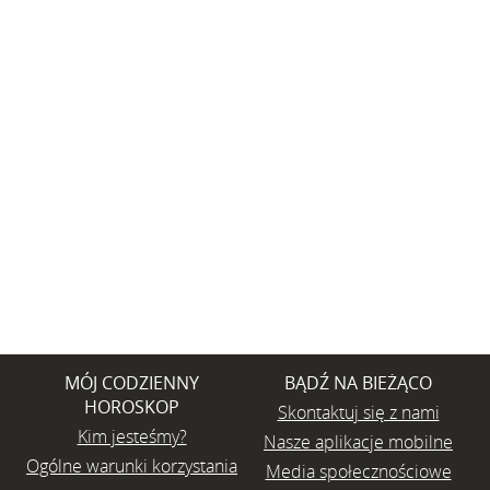
MÓJ CODZIENNY
BĄDŹ NA BIEŻĄCO
HOROSKOP
Skontaktuj się z nami
Kim jesteśmy?
Nasze aplikacje mobilne
Ogólne warunki korzystania
Media społecznościowe