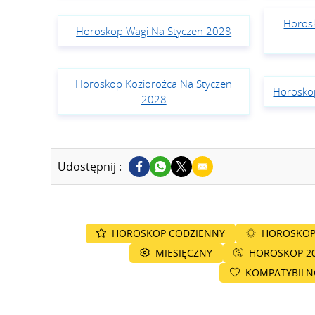
Horos
Horoskop Wagi Na Styczen 2028
Horoskop Koziorożca Na Styczen
Horosko
2028
Udostępnij :
HOROSKOP CODZIENNY
HOROSKOP
MIESIĘCZNY
HOROSKOP 2
KOMPATYBIL