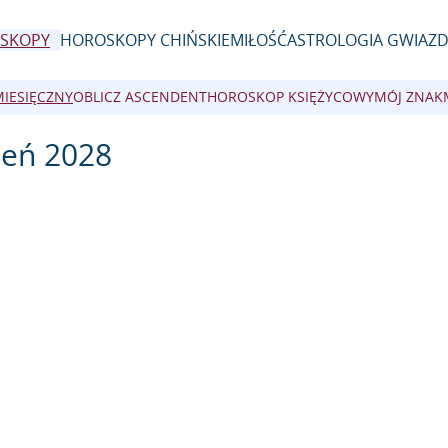
SKOPY
HOROSKOPY CHIŃSKIE
MIŁOŚĆ
ASTROLOGIA GWIAZ
MIESIĘCZNY
OBLICZ ASCENDENT
HOROSKOP KSIĘŻYCOWY
MÓJ ZNAK
zeń 2028