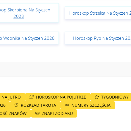
kop Skorpiona Na Styczen
Horoskop Strzelca Na Styczen
2028
p Wodnika Na Styczen 2028
Horoskop Ryb Na Styczen 2
 NA JUTRO
HOROSKOP NA POJUTRZE
TYGODNIOWY
026
ROZKŁAD TAROTA
NUMERY SZCZĘŚCIA
NOŚĆ ZNAKÓW
ZNAKI ZODIAKU