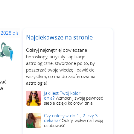
 2028 dla swojego znaku zodiaku
Najciekawsze na stronie
Odkryj najchętniej odwiedzane
horoskopy, artykuły i aplikacje
astrologiczne, stworzone po to, by
poszerzać twoją wiedzę i bawić cię
wszystkim, co ma do zaoferowania
wać
astrologia!
 w
Jaki jest Twój kolor
dnia?
Wzmocnij swoją pewność
siebie dzięki kolorowi dnia
Czy należysz do 1., 2. czy 3.
dekana?
Odkryj wpływ na Twoją
osobowość