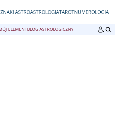
D
ZNAKI ASTRO
ASTROLOGIA
TAROT
NUMEROLOGIA
MÓJ ELEMENT
BLOG ASTROLOGICZNY
SZUKAJ