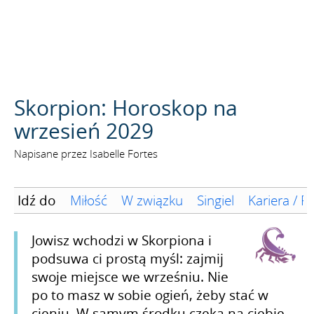
SZUKAJ
Skorpion: Horoskop na
wrzesień 2029
Napisane przez Isabelle Fortes
Idź do
Miłość
W związku
Singiel
Kariera / F
Jowisz wchodzi w Skorpiona i
podsuwa ci prostą myśl: zajmij
swoje miejsce we wrześniu. Nie
po to masz w sobie ogień, żeby stać w
cieniu. W samym środku czeka na ciebie