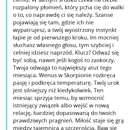
rozpalony płomień, który pcha cię do walki
o to, co naprawdę ci się należy. Szanse
pojawiają się tam, gdzie ich nie
wypatrujesz, a twój wyostrzony instynkt
łapie je od pierwszego kroku. Im mocniej
słuchasz własnego głosu, tym szybciej i
celniej idziesz naprzód. Klucz? Odważ się
być sobą, nawet jeśli kogoś to zaskoczy.
Twoja odwaga to największy atut tego
miesiąca. Wenus w Skorpionie rozkręca
pasję i podkręca temperaturę. Twój urok
jest silniejszy niż kiedykolwiek. Ten
miesiąc sprzyja temu, by wzmocnić
istniejący związek albo wejść w nową
relację, bardziej dopasowaną do twoich
prawdziwych pragnień. Miłość staje się grą
między tajemnicą a szczerością. Baw się