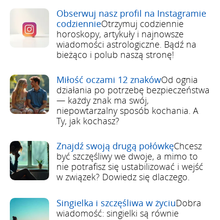
Obserwuj nasz profil na Instagramie
codziennie
Otrzymuj codziennie
horoskopy, artykuły i najnowsze
wiadomości astrologiczne. Bądź na
bieżąco i polub naszą stronę!
Miłość oczami 12 znaków
Od ognia
działania po potrzebę bezpieczeństwa
— każdy znak ma swój,
niepowtarzalny sposób kochania. A
Ty, jak kochasz?
Znajdź swoją drugą połówkę
Chcesz
być szczęśliwy we dwoje, a mimo to
nie potrafisz się ustabilizować i wejść
w związek? Dowiedz się dlaczego.
Singielka i szczęśliwa w życiu
Dobra
wiadomość: singielki są równie