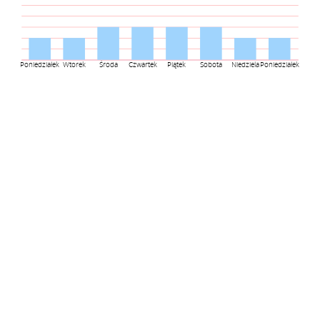
Poniedziałek
Wtorek
Środa
Czwartek
Piątek
Sobota
Niedziela
Poniedziałek