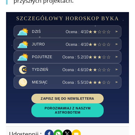
przyszłych projektach.
SZCZEGÓŁOWY HOROSKOP BYKA
★★☆☆☆
Ocena : 4/10
DZIŚ
>
★★☆☆☆
Ocena : 4/10
JUTRO
>
★★★☆☆
Ocena : 5.2/10
POJUTRZE
>
★★☆☆☆
Ocena : 4.6/10
TYDZIEŃ
>
★★★☆☆
Ocena : 5.5/10
MIESIĄC
>
ZAPISZ SIĘ DO NEWSLETTERA
POROZMAWIAJ Z NASZYM
ASTROBOTEM
Udostępnij :