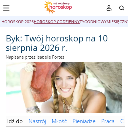
HOROSKOP 2026
HOROSKOP CODZIENNY
TYGODNIOWY
MIESIĘCZN
SZUKAJ
Byk: Twój horoskop na 10
sierpnia 2026 r.
Napisane przez Isabelle Fortes
Idź do
Nastrój
Miłość
Pieniądze
Praca
Cz