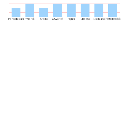
Poniedziałek
Wtorek
Środa
Czwartek
Piątek
Sobota
Niedziela
Poniedziałek