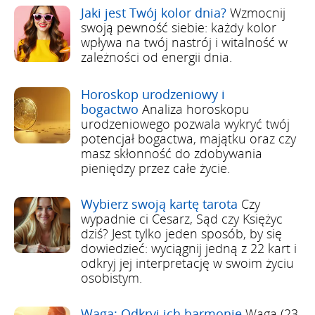
Jaki jest Twój kolor dnia?
Wzmocnij
swoją pewność siebie: każdy kolor
wpływa na twój nastrój i witalność w
zależności od energii dnia.
Horoskop urodzeniowy i
bogactwo
Analiza horoskopu
urodzeniowego pozwala wykryć twój
potencjał bogactwa, majątku oraz czy
masz skłonność do zdobywania
pieniędzy przez całe życie.
Wybierz swoją kartę tarota
Czy
wypadnie ci Cesarz, Sąd czy Księżyc
dziś? Jest tylko jeden sposób, by się
dowiedzieć: wyciągnij jedną z 22 kart i
odkryj jej interpretację w swoim życiu
osobistym.
Waga: Odkryj ich harmonię
Waga (23