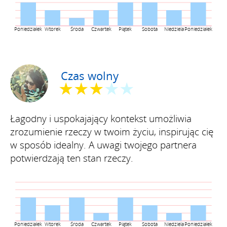
Poniedziałek
Wtorek
Środa
Czwartek
Piątek
Sobota
Niedziela
Poniedziałek
Czas wolny
★★★
★★
Łagodny i uspokajający kontekst umożliwia
zrozumienie rzeczy w twoim życiu, inspirując cię
w sposób idealny. A uwagi twojego partnera
potwierdzają ten stan rzeczy.
Poniedziałek
Wtorek
Środa
Czwartek
Piątek
Sobota
Niedziela
Poniedziałek