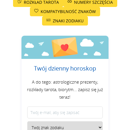
ROZKŁAD TAROTA
NUMERY SZCZĘŚCIA
KOMPATYBILNOŚĆ ZNAKÓW
ZNAKI ZODIAKU
Twój dzienny horoskop
A do tego: astrologiczne prezenty,
rozkłady tarota, biorytm... zapisz się już
teraz!